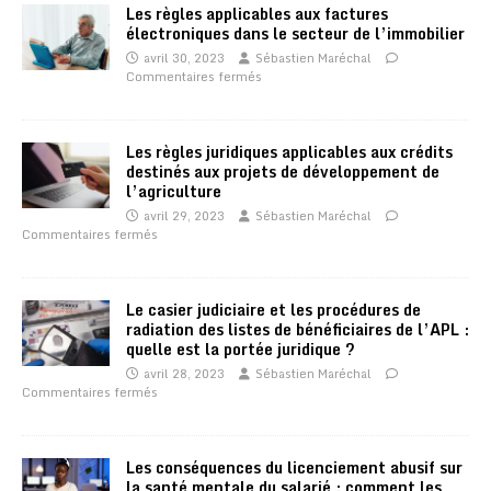
Les règles applicables aux factures
électroniques dans le secteur de l’immobilier
avril 30, 2023
Sébastien Maréchal
Commentaires fermés
Les règles juridiques applicables aux crédits
destinés aux projets de développement de
l’agriculture
avril 29, 2023
Sébastien Maréchal
Commentaires fermés
Le casier judiciaire et les procédures de
radiation des listes de bénéficiaires de l’APL :
quelle est la portée juridique ?
avril 28, 2023
Sébastien Maréchal
Commentaires fermés
Les conséquences du licenciement abusif sur
la santé mentale du salarié : comment les