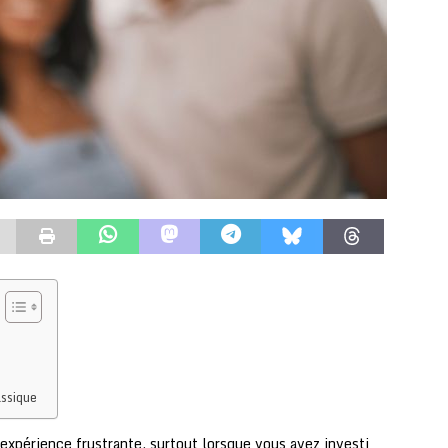
assique
expérience frustrante, surtout lorsque vous avez investi