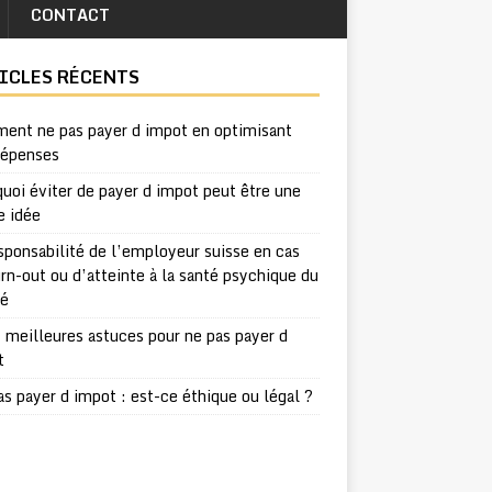
CONTACT
ICLES RÉCENTS
ent ne pas payer d impot en optimisant
dépenses
uoi éviter de payer d impot peut être une
e idée
sponsabilité de l’employeur suisse en cas
rn-out ou d’atteinte à la santé psychique du
ié
 meilleures astuces pour ne pas payer d
t
s payer d impot : est-ce éthique ou légal ?