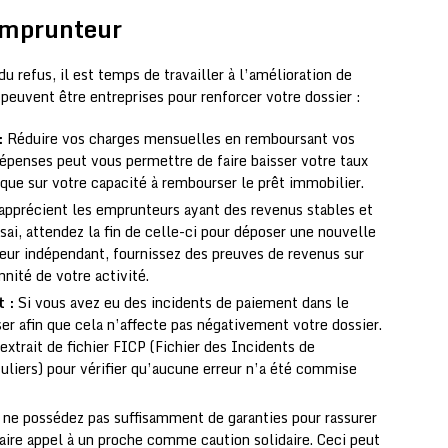
’emprunteur
du refus, il est temps de travailler à l’amélioration de
 peuvent être entreprises pour renforcer votre dossier :
:
Réduire vos charges mensuelles en remboursant vos
dépenses peut vous permettre de faire baisser votre taux
nque sur votre capacité à rembourser le prêt immobilier.
pprécient les emprunteurs ayant des revenus stables et
ssai, attendez la fin de celle-ci pour déposer une nouvelle
leur indépendant, fournissez des preuves de revenus sur
nité de votre activité.
t :
Si vous avez eu des incidents de paiement dans le
iser afin que cela n’affecte pas négativement votre dossier.
trait de fichier FICP (Fichier des Incidents de
liers) pour vérifier qu’aucune erreur n’a été commise
 ne possédez pas suffisamment de garanties pour rassurer
aire appel à un proche comme caution solidaire. Ceci peut