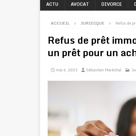
ACTU
AVOCAT
DIVORCE
ACCUEIL
JURIDIQUE
Refus de pr
Refus de prêt immo
un prêt pour un ac
mai 6, 2023
Sébastien Maréchal
Ju