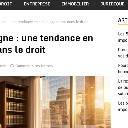
DROIT
ENTREPRISE
IMMOBILIER
JURIDIQUE
ART
gne : une tendance en pleine expansion dans le droit
ne : une tendance en
Les 5
impo
ns le droit
Comm
vos 
Pourq
roit
Commentaires fermés
bonn
La re
de bu
salar
Les 6
impo