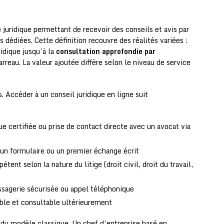
 juridique permettant de recevoir des conseils et avis par
dédiées. Cette définition recouvre des réalités variées :
idique jusqu’à la
consultation approfondie par
rreau. La valeur ajoutée diffère selon le niveau de service
. Accéder à un conseil juridique en ligne suit
ue certifiée ou prise de contact directe avec un avocat via
 un formulaire ou un premier échange écrit
tent selon la nature du litige (droit civil, droit du travail,
ssagerie sécurisée ou appel téléphonique
able et consultable ultérieurement
é du modèle classique. Un chef d’entreprise basé en