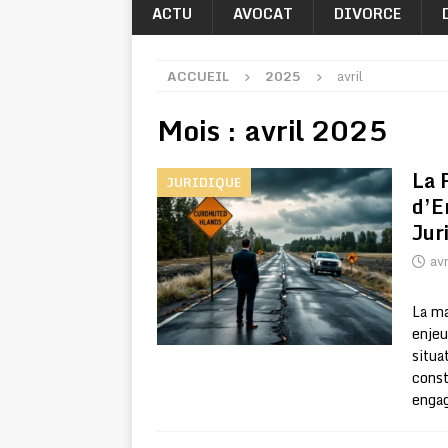
ACTU
AVOCAT
DIVORCE
ACCUEIL
2025
avril
Mois :
avril 2025
La 
JURIDIQUE
d’E
Jur
avr
La ma
enjeu
situa
const
engag