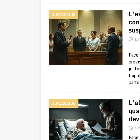
L’e
JURIDIQUE
con
sus
avr
Face 
provi
justi
l’app
parfo
L’a
JURIDIQUE
qua
dev
avr
Face 