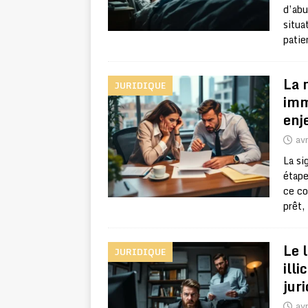
d’abu
situa
patie
La 
JURIDIQUE
imm
enj
avr
La si
étape
ce co
prêt,
Le 
JURIDIQUE
illi
jur
avr