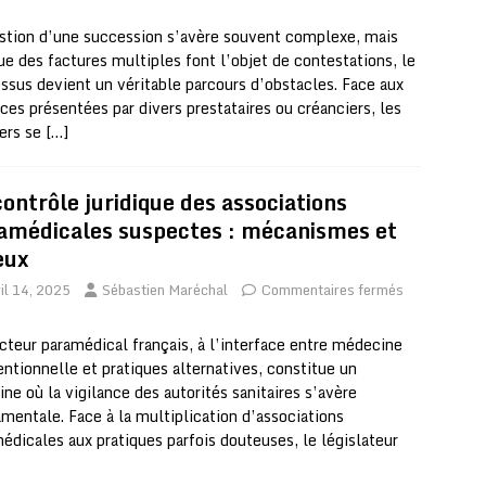
stion d’une succession s’avère souvent complexe, mais
ue des factures multiples font l’objet de contestations, le
ssus devient un véritable parcours d’obstacles. Face aux
ces présentées par divers prestataires ou créanciers, les
iers se
[…]
contrôle juridique des associations
amédicales suspectes : mécanismes et
eux
il 14, 2025
Sébastien Maréchal
Commentaires fermés
cteur paramédical français, à l’interface entre médecine
ntionnelle et pratiques alternatives, constitue un
ne où la vigilance des autorités sanitaires s’avère
mentale. Face à la multiplication d’associations
édicales aux pratiques parfois douteuses, le législateur