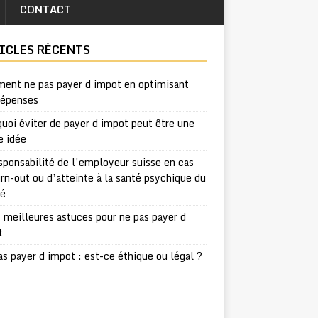
CONTACT
ICLES RÉCENTS
ent ne pas payer d impot en optimisant
dépenses
uoi éviter de payer d impot peut être une
e idée
sponsabilité de l’employeur suisse en cas
rn-out ou d’atteinte à la santé psychique du
ié
 meilleures astuces pour ne pas payer d
t
s payer d impot : est-ce éthique ou légal ?