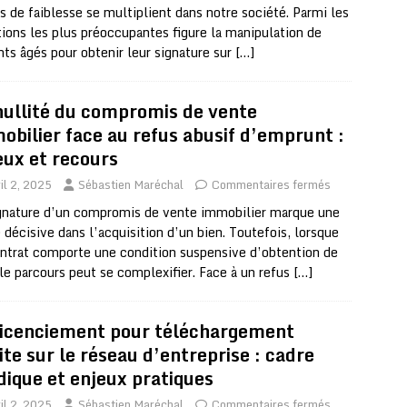
s de faiblesse se multiplient dans notre société. Parmi les
tions les plus préoccupantes figure la manipulation de
nts âgés pour obtenir leur signature sur
[…]
nullité du compromis de vente
obilier face au refus abusif d’emprunt :
eux et recours
il 2, 2025
Sébastien Maréchal
Commentaires fermés
gnature d’un compromis de vente immobilier marque une
 décisive dans l’acquisition d’un bien. Toutefois, lorsque
ntrat comporte une condition suspensive d’obtention de
 le parcours peut se complexifier. Face à un refus
[…]
licenciement pour téléchargement
cite sur le réseau d’entreprise : cadre
idique et enjeux pratiques
il 2, 2025
Sébastien Maréchal
Commentaires fermés