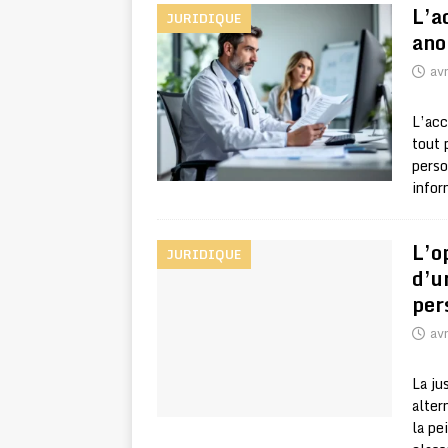
L’a
JURIDIQUE
ano
avr
L’acc
tout 
perso
infor
L’o
JURIDIQUE
d’u
per
avr
La ju
alter
la pe