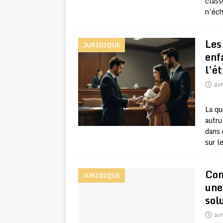
class
n’éch
Les 
JURIDIQUE
enf
l’é
avr
La qu
autru
dans 
sur l
Con
JURIDIQUE
une
sol
avr