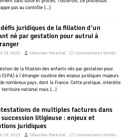
ement sans suite et procès. Toutefois, ce processus
appe pas au contrôle
[…]
défis juridiques de la filiation d’un
ant né par gestation pour autrui à
tranger
il 18, 2025
Sébastien Maréchal
Commentaires fermés
estion de la filiation des enfants nés par gestation pour
i (GPA) à l’étranger soulève des enjeux juridiques majeurs
de nombreux pays, dont la France. Cette pratique, interdite
e territoire national mais
[…]
testations de multiples factures dans
 succession litigieuse : enjeux et
utions juridiques
il 18, 2025
Sébastien Maréchal
Commentaires fermés