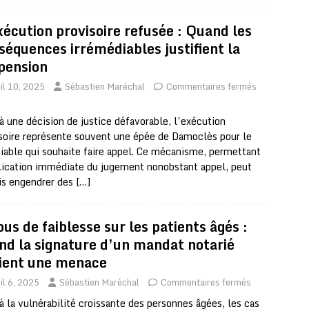
xécution provisoire refusée : Quand les
séquences irrémédiables justifient la
pension
il 10, 2025
Sébastien Maréchal
Commentaires fermés
à une décision de justice défavorable, l’exécution
soire représente souvent une épée de Damoclès pour le
ciable qui souhaite faire appel. Ce mécanisme, permettant
lication immédiate du jugement nonobstant appel, peut
is engendrer des
[…]
bus de faiblesse sur les patients âgés :
nd la signature d’un mandat notarié
ient une menace
il 6, 2025
Sébastien Maréchal
Commentaires fermés
à la vulnérabilité croissante des personnes âgées, les cas