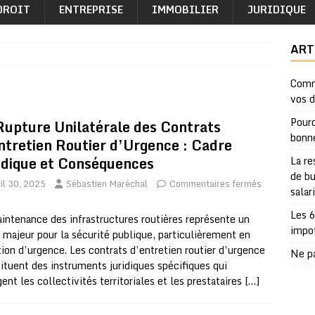
DROIT
ENTREPRISE
IMMOBILIER
JURIDIQUE
ART
Comm
vos 
Pourq
Rupture Unilatérale des Contrats
bonn
ntretien Routier d’Urgence : Cadre
idique et Conséquences
La re
de bu
il 30, 2025
Sébastien Maréchal
Commentaires fermés
salar
Les 6
intenance des infrastructures routières représente un
impo
 majeur pour la sécurité publique, particulièrement en
tion d’urgence. Les contrats d’entretien routier d’urgence
Ne pa
ituent des instruments juridiques spécifiques qui
ent les collectivités territoriales et les prestataires
[…]