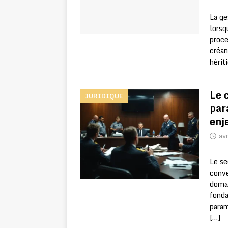
La ge
lorsq
proce
créan
hérit
Le 
JURIDIQUE
par
enj
avr
Le se
conve
domai
fonda
param
[…]