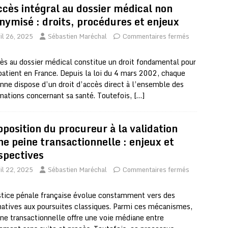
ccès intégral au dossier médical non
nymisé : droits, procédures et enjeux
il 26, 2025
Sébastien Maréchal
Commentaires fermés
ès au dossier médical constitue un droit fondamental pour
patient en France. Depuis la loi du 4 mars 2002, chaque
nne dispose d’un droit d’accès direct à l’ensemble des
mations concernant sa santé. Toutefois,
[…]
pposition du procureur à la validation
ne peine transactionnelle : enjeux et
spectives
il 22, 2025
Sébastien Maréchal
Commentaires fermés
stice pénale française évolue constamment vers des
natives aux poursuites classiques. Parmi ces mécanismes,
ine transactionnelle offre une voie médiane entre