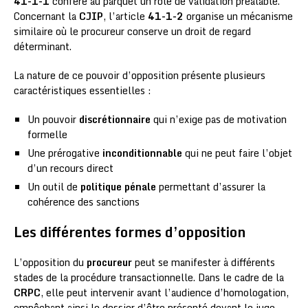
41-1-1
confère au parquet un rôle de validation préalable.
Concernant la
CJIP
, l’article
41-1-2
organise un mécanisme
similaire où le procureur conserve un droit de regard
déterminant.
La nature de ce pouvoir d’opposition présente plusieurs
caractéristiques essentielles :
Un pouvoir
discrétionnaire
qui n’exige pas de motivation
formelle
Une prérogative
inconditionnable
qui ne peut faire l’objet
d’un recours direct
Un outil de
politique pénale
permettant d’assurer la
cohérence des sanctions
Les différentes formes d’opposition
L’opposition du
procureur
peut se manifester à différents
stades de la procédure transactionnelle. Dans le cadre de la
CRPC
, elle peut intervenir avant l’audience d’homologation,
empêchant ainsi le dossier d’être présenté devant le juge.