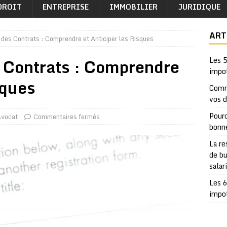
DROIT
ENTREPRISE
IMMOBILIER
JURIDIQUE
ART
 des Contrats : Comprendre et Anticiper les Risques
s Contrats : Comprendre
Les 5
impo
sques
Comm
vos 
Pourq
vocat
Commentaires fermés
bonn
La re
de bu
salar
Les 6
impo