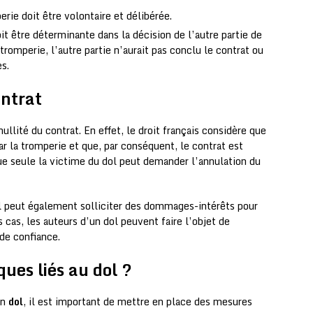
erie doit être volontaire et délibérée.
it être déterminante dans la décision de l’autre partie de
tromperie, l’autre partie n’aurait pas conclu le contrat ou
es.
ontrat
nullité du contrat. En effet, le droit français considère que
r la tromperie et que, par conséquent, le contrat est
 que seule la victime du dol peut demander l’annulation du
dol peut également solliciter des dommages-intérêts pour
ns cas, les auteurs d’un dol peuvent faire l’objet de
de confiance.
ues liés au dol ?
un
dol
, il est important de mettre en place des mesures