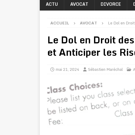
ACTU
AVOCAT
DIVORCE
ACCUEIL
AVOCAT
Le Dol en Droit
Le Dol en Droit de
et Anticiper les Ri
mai 21, 2024
Sébastien Maréchal
A