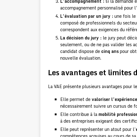
L’accompagnement :
si la demande es
accompagnement personnalisé pour l’ai
L’évaluation par un jury :
une fois le
composé de professionnels du secteur
correspondent aux exigences du référen
La décision du jury :
le jury peut décid
seulement, ou de ne pas valider les ac
candidat dispose de
cinq ans
pour obt
nouvelle évaluation.
Les avantages et limites 
La VAE présente plusieurs avantages pour le
Elle permet de
valoriser l’expérienc
nécessairement suivre un cursus de f
Elle contribue à la
mobilité professio
à des entreprises exigeant des certific
Elle peut représenter un atout pour l’
compétences acquises au cours de sa c