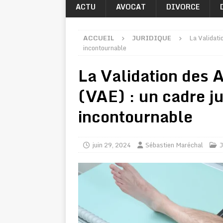
ACTU
AVOCAT
DIVORCE
ACCUEIL
JURIDIQUE
La Validati
incontournable
La Validation des 
(VAE) : un cadre ju
incontournable
juin 29, 2024
Sébastien Maréchal
J