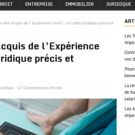
DROIT
ENTREPRISE
IMMOBILIER
JURIDIQUE
ART
on des Acquis de l’Expérience (VAE) : un cadre juridique précis et
Les 5
Acquis de l’Expérience
impo
Comm
ridique précis et
vos 
Pourq
bonn
La re
uridique
Commentaires fermés
de bu
salar
Les 6
impo