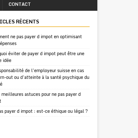
CONTACT
ICLES RÉCENTS
ent ne pas payer d impot en optimisant
dépenses
uoi éviter de payer d impot peut être une
e idée
sponsabilité de l’employeur suisse en cas
rn-out ou d’atteinte à la santé psychique du
ié
 meilleures astuces pour ne pas payer d
t
s payer d impot : est-ce éthique ou légal ?