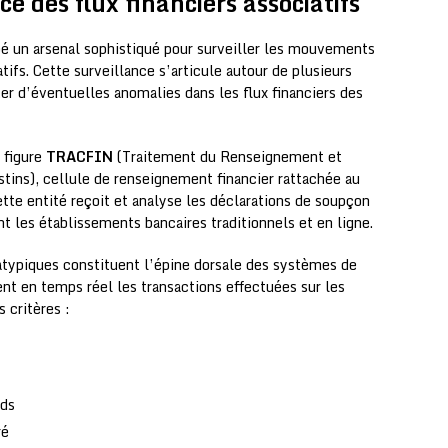
e des flux financiers associatifs
é un arsenal sophistiqué pour surveiller les mouvements
tifs. Cette surveillance s’articule autour de plusieurs
er d’éventuelles anomalies dans les flux financiers des
 figure
TRACFIN
(Traitement du Renseignement et
stins), cellule de renseignement financier rattachée au
tte entité reçoit et analyse les déclarations de soupçon
nt les établissements bancaires traditionnels et en ligne.
atypiques constituent l’épine dorsale des systèmes de
ent en temps réel les transactions effectuées sur les
 critères :
nds
ré