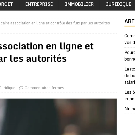
DROIT
ENTREPRISE
IMMOBILIER
JURIDIQUE
ART
aire association en ligne et contrôle des flux par les autorités
Comm
sociation en ligne et
vos 
Pourq
ar les autorités
bonn
La re
de bu
salar
Juridique
Commentaires fermés
Les 6
impo
Ne pa