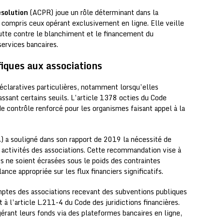
ésolution
(ACPR) joue un rôle déterminant dans la
 compris ceux opérant exclusivement en ligne. Elle veille
 lutte contre le blanchiment et le financement du
services bancaires.
fiques aux associations
déclaratives particulières, notamment lorsqu’elles
ssant certains seuils. L’article 1378 octies du Code
e contrôle renforcé pour les organismes faisant appel à la
 a souligné dans son rapport de 2019 la nécessité de
ux activités des associations. Cette recommandation vise à
es ne soient écrasées sous le poids des contraintes
nce appropriée sur les flux financiers significatifs.
ptes des associations recevant des subventions publiques
 l’article L.211-4 du Code des juridictions financières.
érant leurs fonds via des plateformes bancaires en ligne,