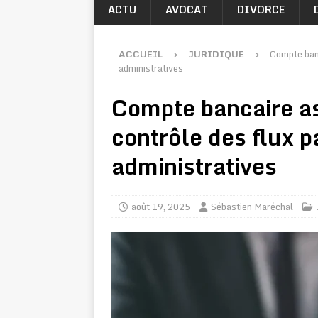
ACTU
AVOCAT
DIVORCE
ACCUEIL
JURIDIQUE
Compte banc
administratives
Compte bancaire as
contrôle des flux p
administratives
août 19, 2025
Sébastien Maréchal