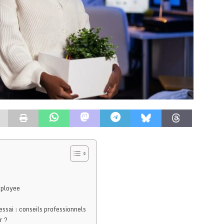
mployee
ssai : conseils professionnels
r ?