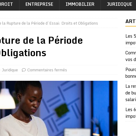
DROIT
ENTREPRISE
IMMOBILIER
JURIDIQUE
ART
la Rupture de la Période d’Essai: Droits et Obligations
ure de la Période
Les 5
impo
Obligations
Comm
vos 
Pourq
Juridique
Commentaires fermés
bonn
La re
de bu
salar
Les 6
impo