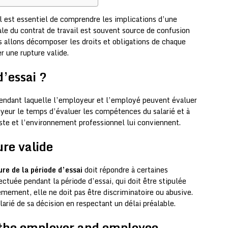
l est essentiel de comprendre les implications d’une
iale du contrat de travail est souvent source de confusion
s allons décomposer les droits et obligations de chaque
er une rupture valide.
d’essai ?
pendant laquelle l’employeur et l’employé peuvent évaluer
loyeur le temps d’évaluer les compétences du salarié et à
poste et l’environnement professionnel lui conviennent.
re valide
ure de la période d’essai
doit répondre à certaines
ectuée pendant la période d’essai, qui doit être stipulée
èmement, elle ne doit pas être discriminatoire ou abusive.
larié de sa décision en respectant un délai préalable.
f the employer and employee