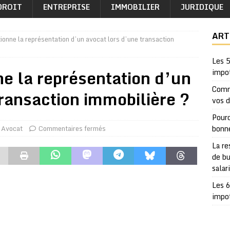
DROIT
ENTREPRISE
IMMOBILIER
JURIDIQUE
ART
onne la représentation d’un avocat lors d’une transaction
Les 5
e la représentation d’un
impo
Comm
transaction immobilière ?
vos 
Pourq
Avocat
Commentaires fermés
bonn
La re
de bu
salar
Les 6
impo