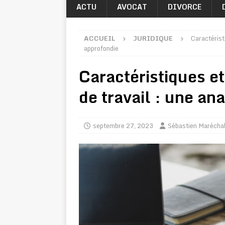
ACTU
AVOCAT
DIVORCE
ACCUEIL
JURIDIQUE
Caractéristi
approfondie
Caractéristiques et
de travail : une an
septembre 27, 2023
Sébastien Marécha