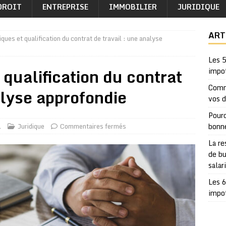
DROIT
ENTREPRISE
IMMOBILIER
JURIDIQUE
ART
ques et qualification du contrat de travail : une analyse
Les 5
 qualification du contrat
impo
Comm
alyse approfondie
vos 
Pourq
l
Juridique
Commentaires fermés
bonn
La re
de bu
salar
Les 6
impo