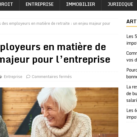
DROIT
ENTREPRISE
IMMOBILIER
JURIDIQUE
ART
s des employeurs en matière de retraite : un enjeu majeur pour
Les 5
ployeurs en matière de
impo
Comm
 majeur pour l’entreprise
vos 
Pourq
Entreprise
Commentaires fermés
bonn
La re
de bu
salar
Les 6
impo