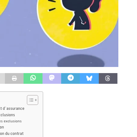
at d’assurance
xclusions
des exclusions
ion
tion du contrat