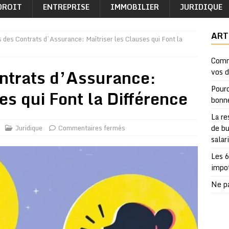
DROIT
ENTREPRISE
IMMOBILIER
JURIDIQUE
ART
 des Contrats d’Assurance: Maîtriser les Clauses qui Font la
Comm
ntrats d’Assurance:
vos 
Pourq
es qui Font la Différence
bonn
La re
Juridique
Commentaires fermés
de bu
salar
Les 6
impo
Ne pa