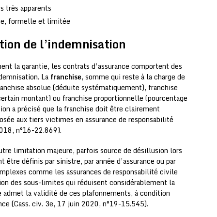
es très apparents
se, formelle et limitée
tion de l’indemnisation
ent la garantie, les contrats d’assurance comportent des
ndemnisation. La
franchise
, somme qui reste à la charge de
franchise absolue (déduite systématiquement), franchise
 certain montant) ou franchise proportionnelle (pourcentage
n a précisé que la franchise doit être clairement
posée aux tiers victimes en assurance de responsabilité
 2018, n°16-22.869).
tre limitation majeure, parfois source de désillusion lors
t être définis par sinistre, par année d’assurance ou par
complexes comme les assurances de responsabilité civile
ion des sous-limites qui réduisent considérablement la
ce admet la validité de ces plafonnements, à condition
ance (Cass. civ. 3e, 17 juin 2020, n°19-15.545).