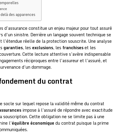
temporelles
rance
u-delà des apparences
s d’assurance constitue un enjeu majeur pour tout assuré
rs d’un sinistre. Derrière un langage souvent technique se
t l’étendue réelle de la protection souscrite. Une analyse
es
garanties
, les
exclusions
, les
franchises
et les
couverture. Cette lecture attentive s’avère indispensable
ngagements réciproques entre l’assureur et l’assuré, et
la survenance d’un dommage.
: fondement du contrat
 le socle sur lequel repose la validité même du contrat
assurances
impose à l’assuré de répondre avec exactitude
a souscription. Cette obligation ne se limite pas à une
mine l’
équilibre économique
du contrat puisque la prime
 communiquées.