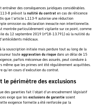
t entraîner des conséquences juridiques considérables.
L.113-8 prévoit la
nullité du contrat
en cas de réticence
dis que l’article L.113-9 autorise une réduction
mple omission ou déclaration inexacte non intentionnelle.
est montrée particulièrement vigilante sur ce point, comme
ivile du 12 septembre 2019 (n°18-13.791) où la nullité du
 d’antécédents médicaux.
à la souscription initiale mais perdure tout au long de la
assureur toute
aggravation du risque
dans un délai de 15
xigence, parfois méconnue des assurés, peut conduire à
lors même que les primes ont été régulièrement acquittées.
re qu’en cours d’exécution du contrat.
t le périmètre des exclusions
ue des garanties fait l’objet d’un encadrement législatif
ances exige que les
exclusions de garantie
soient
ette exigence formelle a été renforcée par la