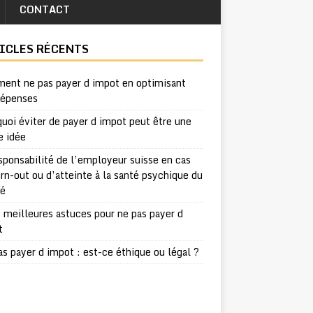
CONTACT
ICLES RÉCENTS
ent ne pas payer d impot en optimisant
dépenses
uoi éviter de payer d impot peut être une
e idée
sponsabilité de l’employeur suisse en cas
rn-out ou d’atteinte à la santé psychique du
ié
 meilleures astuces pour ne pas payer d
t
s payer d impot : est-ce éthique ou légal ?