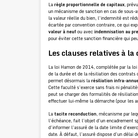
La
règle proportionnelle de capitaux
, prév
un mécanisme de sanction en cas de sous-ass
la valeur réelle du bien, l’indemnité est ré
écartée par convention contraire, ce qui e
valeur à neuf
ou avec
indemnisation au pr
pour éviter cette sanction financière qui pe
Les clauses relatives à la 
La loi Hamon de 2014, complétée par la lo
de la durée et de la résiliation des contrat
permet désormais la
résiliation infra-annu
Cette faculté s’exerce sans frais ni pénalit
peut se charger des formalités de résiliation
effectuer lui-même la démarche (pour les au
La
tacite reconduction
, mécanisme par leq
l’échéance, fait l’objet d’un encadrement s
d’informer l’assuré de la date limite d’exer
date. À défaut, l’assuré dispose d’un délai 