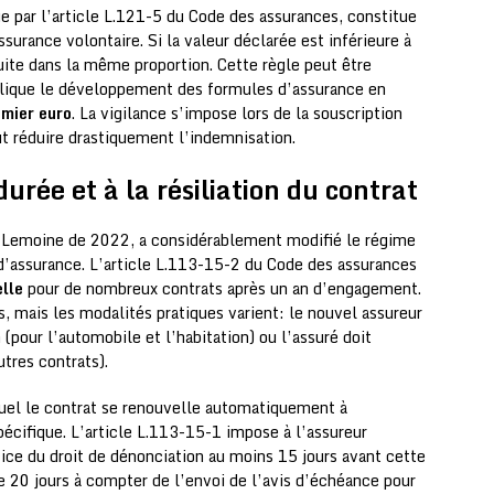
ue par l’article L.121-5 du Code des assurances, constitue
urance volontaire. Si la valeur déclarée est inférieure à
duite dans la même proportion. Cette règle peut être
xplique le développement des formules d’assurance en
emier euro
. La vigilance s’impose lors de la souscription
ut réduire drastiquement l’indemnisation.
durée et à la résiliation du contrat
i Lemoine de 2022, a considérablement modifié le régime
s d’assurance. L’article L.113-15-2 du Code des assurances
elle
pour de nombreux contrats après un an d’engagement.
és, mais les modalités pratiques varient: le nouvel assureur
 (pour l’automobile et l’habitation) ou l’assuré doit
tres contrats).
uel le contrat se renouvelle automatiquement à
pécifique. L’article L.113-15-1 impose à l’assureur
cice du droit de dénonciation au moins 15 jours avant cette
de 20 jours à compter de l’envoi de l’avis d’échéance pour