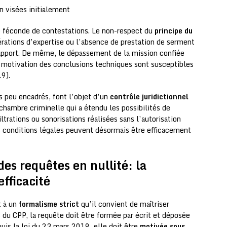
n visées initialement
e féconde de contestations. Le non-respect du
principe du
ations d’expertise ou l’absence de prestation de serment
 rapport. De même, le dépassement de la mission confiée
e motivation des conclusions techniques sont susceptibles
9).
s peu encadrés, font l’objet d’un
contrôle juridictionnel
chambre criminelle qui a étendu les possibilités de
iltrations ou sonorisations réalisées sans l’autorisation
s conditions légales peuvent désormais être efficacement
es requêtes en nullité: la
efficacité
t à un
formalisme strict
qu’il convient de maîtriser
du CPP, la requête doit être formée par écrit et déposée
puis la loi du 23 mars 2019, elle doit être
motivée sous