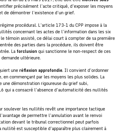
dentifier précisément l’acte critiqué, d’exposer les moyens
 et de démontrer l’existence d’un grief.
régime procédural. L’article 173-1 du CPP impose à la
lités concernant les actes de l’information dans les six
le témoin assisté, ce délai court à compter de sa première
entrée des parties dans la procédure, ils doivent être
ntrée. La
forclusion
qui sanctionne le non-respect de ces
e demande ultérieure.
quiert une
réflexion approfondie
. Il convient d’ordonner
e, en commençant par les moyens les plus solides. La
e une démonstration rigoureuse du grief subi,
16 qui a consacré l’absence d’automaticité des nullités
r soulever les nullités revêt une importance tactique
e l’avantage de permettre l’annulation avant le renvoi
tation devant le tribunal correctionnel peut parfois
 nullité est susceptible d’apparaître plus clairement à