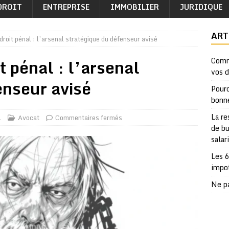
DROIT
ENTREPRISE
IMMOBILIER
JURIDIQUE
ART
 droit pénal : l’arsenal stratégique du défenseur avisé
t pénal : l’arsenal
Comm
vos 
enseur avisé
Pourq
bonn
La re
l
Avocat
Commentaires fermés
de bu
salar
Les 6
impo
Ne pa