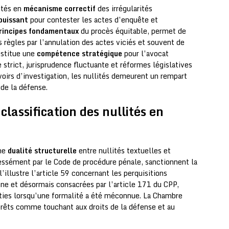
ités en
mécanisme correctif
des irrégularités
 puissant
pour contester les actes d’enquête et
rincipes fondamentaux
du procès équitable, permet de
s règles par l’annulation des actes viciés et souvent de
onstitue une
compétence stratégique
pour l’avocat
 strict, jurisprudence fluctuante et réformes législatives
oirs d’investigation, les nullités demeurent un rempart
 de la défense.
lassification des nullités en
une
dualité structurelle
entre nullités textuelles et
ressément par le Code de procédure pénale, sanctionnent la
illustre l’article 59 concernant les perquisitions
nne et désormais consacrées par l’article 171 du CPP,
ties lorsqu’une formalité a été méconnue. La Chambre
érêts comme touchant aux droits de la défense et au