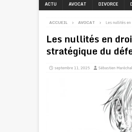
ACTU
AVOCAT
DIVORCE
ACCUEIL
AVOCAT
Les nullités en
Les nullités en droi
stratégique du déf
septembre 11, 2025
Sébastien Marécha