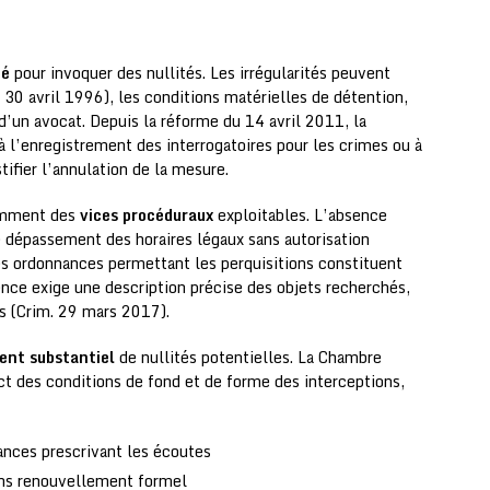
ié
pour invoquer des nullités. Les irrégularités peuvent
u 30 avril 1996), les conditions matérielles de détention,
 d’un avocat. Depuis la réforme du 14 avril 2011, la
à l’enregistrement des interrogatoires pour les crimes ou à
ifier l’annulation de la mesure.
uemment des
vices procéduraux
exploitables. L’absence
e dépassement des horaires légaux sans autorisation
des ordonnances permettant les perquisitions constituent
dence exige une description précise des objets recherchés,
es (Crim. 29 mars 2017).
ent substantiel
de nullités potentielles. La Chambre
t des conditions de fond et de forme des interceptions,
ances prescrivant les écoutes
ans renouvellement formel