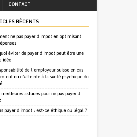
CONTACT
ICLES RÉCENTS
ent ne pas payer d impot en optimisant
dépenses
uoi éviter de payer d impot peut être une
e idée
sponsabilité de l’employeur suisse en cas
rn-out ou d’atteinte à la santé psychique du
ié
 meilleures astuces pour ne pas payer d
t
s payer d impot : est-ce éthique ou légal ?