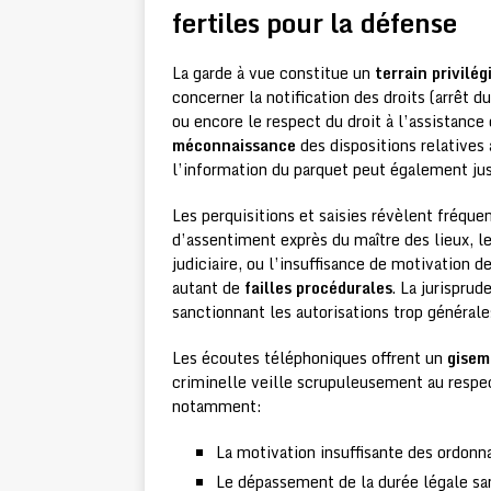
fertiles pour la défense
La garde à vue constitue un
terrain privilég
concerner la notification des droits (arrêt d
ou encore le respect du droit à l’assistance
méconnaissance
des dispositions relatives 
l’information du parquet peut également just
Les perquisitions et saisies révèlent fréq
d’assentiment exprès du maître des lieux, l
judiciaire, ou l’insuffisance de motivation 
autant de
failles procédurales
. La jurispru
sanctionnant les autorisations trop général
Les écoutes téléphoniques offrent un
gisem
criminelle veille scrupuleusement au respec
notamment:
La motivation insuffisante des ordonn
Le dépassement de la durée légale s