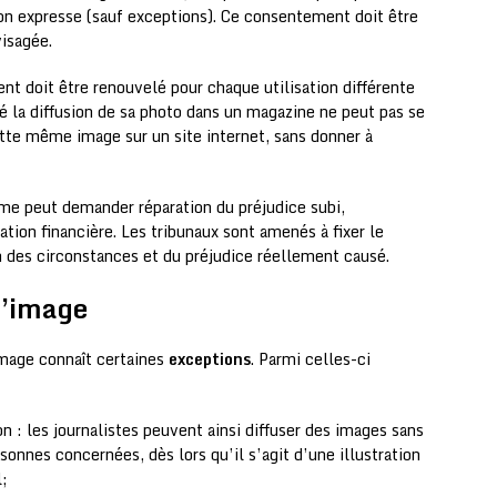
on expresse (sauf exceptions). Ce consentement doit être
visagée.
nt doit être renouvelé pour chaque utilisation différente
sé la diffusion de sa photo dans un magazine ne peut pas se
ette même image sur un site internet, sans donner à
me peut demander réparation du préjudice subi,
ion financière. Les tribunaux sont amenés à fixer le
 des circonstances et du préjudice réellement causé.
 l’image
image connaît certaines
exceptions
. Parmi celles-ci
on : les journalistes peuvent ainsi diffuser des images sans
onnes concernées, dès lors qu’il s’agit d’une illustration
l;