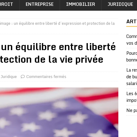
DROIT
ENTREPRISE
IMMOBILIER
JURIDIQUE
ART
’image : un équilibre entre liberté d’expression et protection de la
Comm
 un équilibre entre liberté
vos 
Pourq
tection de la vie privée
bonn
La re
Juridique
Commentaires fermés
de bu
salar
Les 6
impo
Ne pa