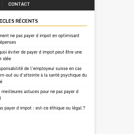
CONTACT
ICLES RÉCENTS
ent ne pas payer d impot en optimisant
dépenses
uoi éviter de payer d impot peut être une
e idée
sponsabilité de l’employeur suisse en cas
rn-out ou d’atteinte à la santé psychique du
ié
 meilleures astuces pour ne pas payer d
t
s payer d impot : est-ce éthique ou légal ?