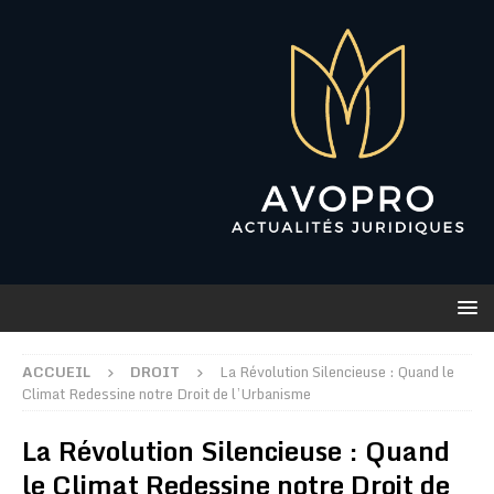
ACCUEIL
DROIT
La Révolution Silencieuse : Quand le
Climat Redessine notre Droit de l’Urbanisme
La Révolution Silencieuse : Quand
le Climat Redessine notre Droit de