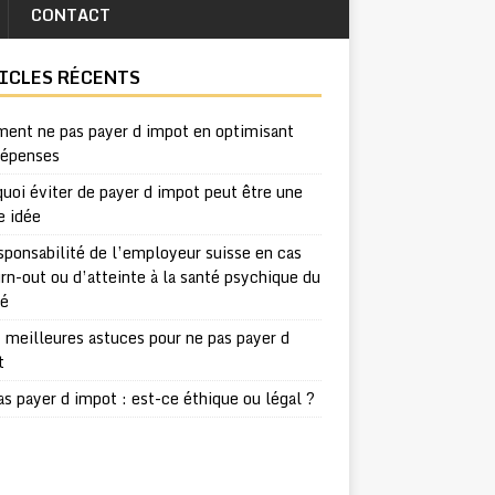
CONTACT
ICLES RÉCENTS
ent ne pas payer d impot en optimisant
dépenses
uoi éviter de payer d impot peut être une
e idée
sponsabilité de l’employeur suisse en cas
rn-out ou d’atteinte à la santé psychique du
ié
 meilleures astuces pour ne pas payer d
t
s payer d impot : est-ce éthique ou légal ?