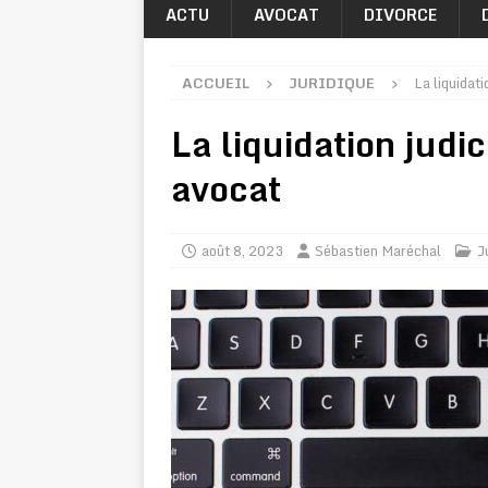
ACTU
AVOCAT
DIVORCE
ACCUEIL
JURIDIQUE
La liquidati
La liquidation judi
avocat
août 8, 2023
Sébastien Maréchal
J