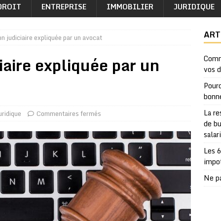
DROIT
ENTREPRISE
IMMOBILIER
JURIDIQUE
ART
on judiciaire expliquée par un avocat
ciaire expliquée par un
Comm
vos 
Pourq
bonn
La re
uridique
Commentaires fermés
de bu
salar
Les 6
impo
Ne pa