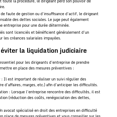
t toute la procédure, le dirigeant perd son pouvoir de
ire.
de faute de gestion ou d’insuffisance d’actif, le dirigeant
nsable des dettes sociales. Le juge peut également
ne entreprise pour une durée déterminée.
iés sont licenciés et bénéficient généralement d’un
r les créances salariales impayées.
éviter la liquidation judiciaire
t essentiel pour les dirigeants d’entreprise de prendre
e mettre en place des mesures préventives :
 : Il est important de réaliser un suivi régulier des
re d’affaires, marges, etc.) afin d’anticiper les difficultés.
ion : Lorsque l’entreprise rencontre des difficultés, il est
ration (réduction des coûts, renégociation des dettes,
Un avocat spécialisé en droit des entreprises en difficulté
n place de mesures préventives et vous conseiller sur les