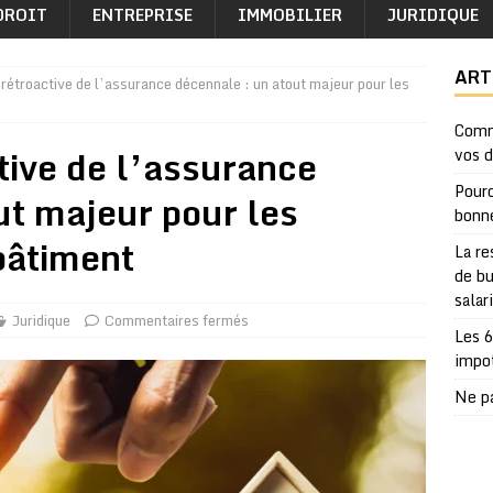
DROIT
ENTREPRISE
IMMOBILIER
JURIDIQUE
ART
 rétroactive de l’assurance décennale : un atout majeur pour les
Comm
tive de l’assurance
vos 
Pourq
ut majeur pour les
bonn
bâtiment
La re
de bu
salar
Juridique
Commentaires fermés
Les 6
impo
Ne pa