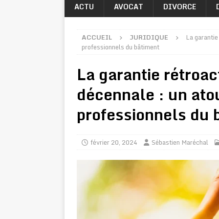
ACTU
AVOCAT
DIVORCE
ACCUEIL
JURIDIQUE
La garantie
professionnels du bâtiment
La garantie rétroac
décennale : un ato
professionnels du 
février 20, 2024
Sébastien Maréchal