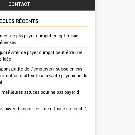
CONTACT
ICLES RÉCENTS
ent ne pas payer d impot en optimisant
dépenses
uoi éviter de payer d impot peut être une
e idée
sponsabilité de l’employeur suisse en cas
rn-out ou d’atteinte à la santé psychique du
ié
 meilleures astuces pour ne pas payer d
t
s payer d impot : est-ce éthique ou légal ?