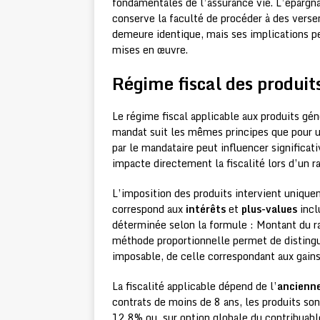
fondamentales de l’assurance vie. L’épargn
conserve la faculté de procéder à des verse
demeure identique, mais ses implications p
mises en œuvre.
Régime fiscal des produit
Le régime fiscal applicable aux produits gén
mandat suit les mêmes principes que pour un
par le mandataire peut influencer significat
impacte directement la fiscalité lors d’un r
L’imposition des produits intervient uniqu
correspond aux
intérêts
et
plus-values
incl
déterminée selon la formule : Montant du rac
méthode proportionnelle permet de distingue
imposable, de celle correspondant aux gains
La fiscalité applicable dépend de l’
ancienn
contrats de moins de 8 ans, les produits s
12,8% ou, sur option globale du contribuable