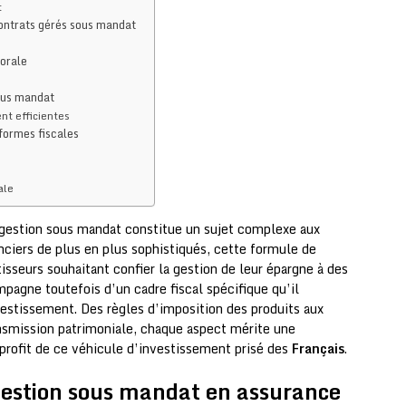
t
ontrats gérés sous mandat
sorale
sous mandat
nt efficientes
formes fiscales
ale
n gestion sous mandat constitue un sujet complexe aux
nciers de plus en plus sophistiqués, cette formule de
sseurs souhaitant confier la gestion de leur épargne à des
pagne toutefois d’un cadre fiscal spécifique qu’il
vestissement. Des règles d’imposition des produits aux
ansmission patrimoniale, chaque aspect mérite une
 profit de ce véhicule d’investissement prisé des
Français
.
gestion sous mandat en assurance