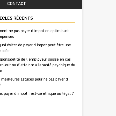
CONTACT
ICLES RÉCENTS
ent ne pas payer d impot en optimisant
dépenses
uoi éviter de payer d impot peut être une
e idée
sponsabilité de l’employeur suisse en cas
rn-out ou d’atteinte à la santé psychique du
ié
 meilleures astuces pour ne pas payer d
t
s payer d impot : est-ce éthique ou légal ?