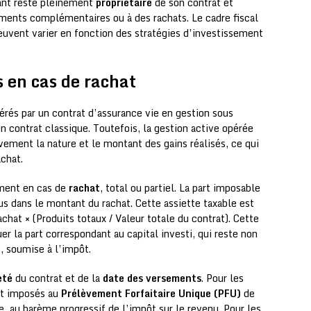
ant reste pleinement
propriétaire
de son contrat et
ments complémentaires ou à des rachats. Le cadre fiscal
euvent varier en fonction des stratégies d’investissement
s en cas de rachat
érés par un contrat d’assurance vie en gestion sous
 contrat classique. Toutefois, la gestion active opérée
ivement la nature et le montant des gains réalisés, ce qui
achat.
ement en cas de
rachat
, total ou partiel. La part imposable
us dans le montant du rachat. Cette assiette taxable est
hat × (Produits totaux / Valeur totale du contrat). Cette
r la part correspondant au capital investi, qui reste non
, soumise à l’impôt.
eté
du contrat et de la
date des versements
. Pour les
ont imposés au
Prélèvement Forfaitaire Unique (PFU)
de
, au barème progressif de l’impôt sur le revenu. Pour les