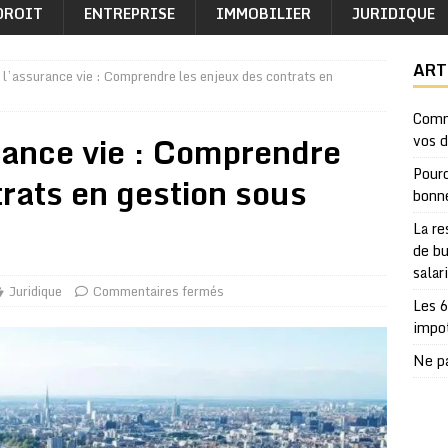
DROIT
ENTREPRISE
IMMOBILIER
JURIDIQUE
ART
e l’assurance vie : Comprendre les enjeux des contrats en
Comm
urance vie : Comprendre
vos 
Pourq
trats en gestion sous
bonn
La re
de bu
salar
Juridique
Commentaires fermés
Les 6
impo
Ne pa