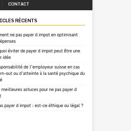
CONTACT
ICLES RÉCENTS
ent ne pas payer d impot en optimisant
dépenses
uoi éviter de payer d impot peut être une
e idée
sponsabilité de l’employeur suisse en cas
rn-out ou d’atteinte à la santé psychique du
ié
 meilleures astuces pour ne pas payer d
t
s payer d impot : est-ce éthique ou légal ?