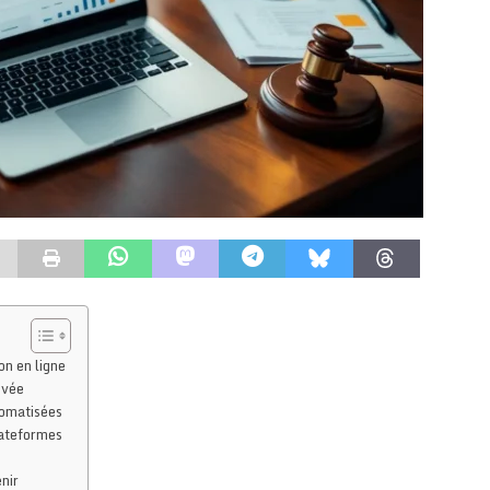
on en ligne
ivée
tomatisées
lateformes
nir