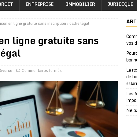
DROIT
ENTREPRISE
IMMOBILIER
JURIDIQUE
ART
son en ligne gratuite sans inscription : cadre légal
en ligne gratuite sans
Comm
vos 
légal
Pourq
bonn
La re
Divorce
Commentaires fermés
de bu
salar
Les 6
impo
Ne pa